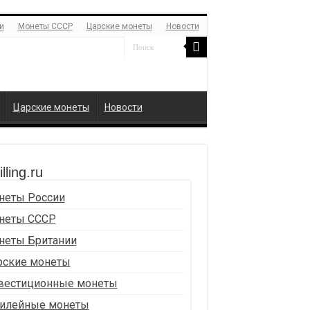
и
Монеты СССР
Царские монеты
Новости
Царские монеты
Новости
lling.ru
неты России
неты СССР
неты Британии
рские монеты
вестиционные монеты
илейные монеты