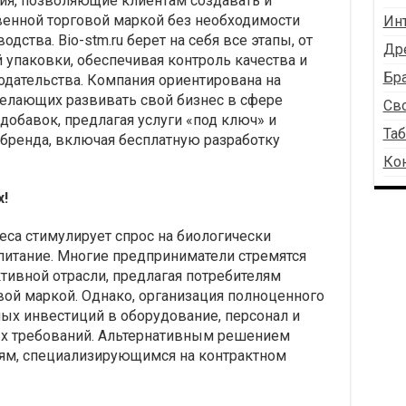
я, позволяющие клиентам создавать и
енной торговой маркой без необходимости
Ин
дства. Bio-stm.ru берет на себя все этапы, от
Др
 упаковки, обеспечивая контроль качества и
Бра
одательства. Компания ориентирована на
елающих развивать свой бизнес в сфере
Св
добавок, предлагая услуги «под ключ» и
Таб
бренда, включая бесплатную разработку
Ко
!
еса стимулирует спрос на биологически
питание. Многие предприниматели стремятся
тивной отрасли, предлагая потребителям
вой маркой. Однако, организация полноценного
ных инвестиций в оборудование, персонал и
х требований. Альтернативным решением
иям, специализирующимся на контрактном