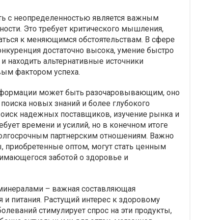
ать с неопределенностью является важным
ости. Это требует критического мышления,
ваться к меняющимся обстоятельствам. В сфере
онкуренция достаточно высока, умение быстро
 и находить альтернативные источники
ым фактором успеха.
 информации может быть разочаровывающим, оно
 поиска новых знаний и более глубокого
оиск надежных поставщиков, изучение рынка и
ебует времени и усилий, но в конечном итоге
олгосрочным партнерским отношениям. Важно
, приобретенные оптом, могут стать ценным
нимающегося заботой о здоровье и
 минералами – важная составляющая
 и питания. Растущий интерес к здоровому
олеваний стимулирует спрос на эти продукты,