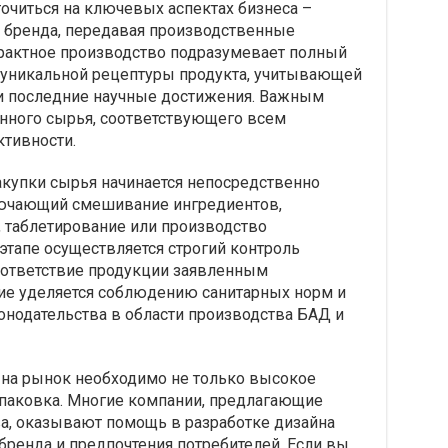
очиться на ключевых аспектах бизнеса –
и бренда, передавая производственные
рактное производство подразумевает полный
ки уникальной рецептуры продукта, учитывающей
 и последние научные достижения. Важным
енного сырья, соответствующего всем
ктивности.
акупки сырья начинается непосредственно
лючающий смешивание ингредиентов,
, таблетирование или производство
тапе осуществляется строгий контроль
соответствие продукции заявленным
ие уделяется соблюдению санитарных норм и
онодательства в области производства БАД и
 на рынок необходимо не только высокое
 упаковка. Многие компании, предлагающие
ва, оказывают помощь в разработке дизайна
бренда и предпочтения потребителей. Если вы