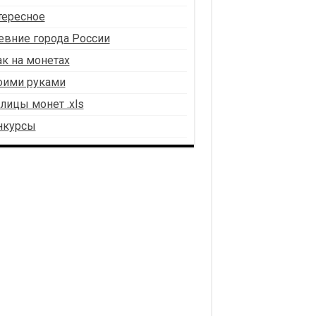
тересное
евние города России
к на монетах
оими руками
лицы монет .xls
нкурсы