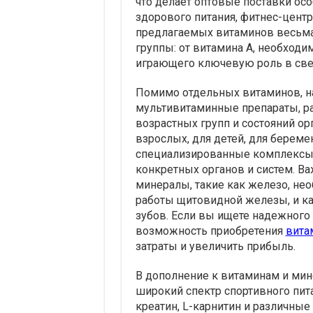
что делает оптовые поставки осо
здорового питания, фитнес-центр
предлагаемых витаминов весьма
группы: от витамина А, необходим
играющего ключевую роль в све
Помимо отдельных витаминов, 
мультивитаминные препараты, ра
возрастных групп и состояний о
взрослых, для детей, для берем
специализированные комплексы,
конкретных органов и систем. В
минералы, такие как железо, не
работы щитовидной железы, и ка
зубов. Если вы ищете надежного 
возможность приобретения
вита
затраты и увеличить прибыль.
В дополнение к витаминам и мин
широкий спектр спортивного пита
креатин, L-карнитин и различные