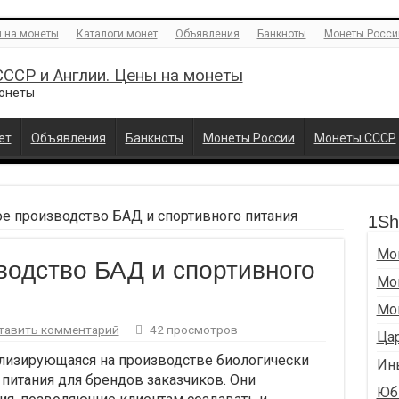
 на монеты
Каталоги монет
Объявления
Банкноты
Монеты Росси
ССР и Англии. Цены на монеты
монеты
ет
Объявления
Банкноты
Монеты России
Монеты СССР
е производство БАД и спортивного питания
1Shi
Мо
водство БАД и спортивного
Мо
Мо
тавить комментарий
42 просмотров
Ца
иализирующаяся на производстве биологически
Ин
питания для брендов заказчиков. Они
Юб