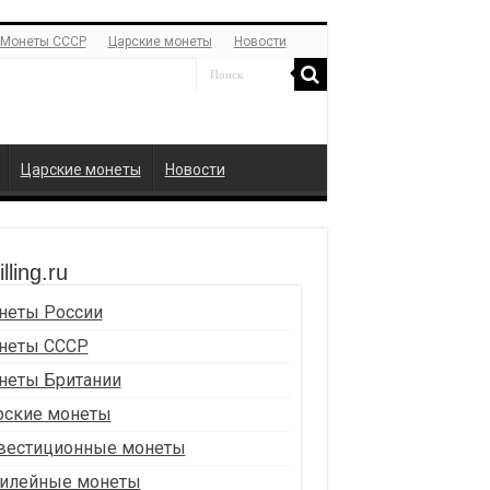
Монеты СССР
Царские монеты
Новости
Царские монеты
Новости
lling.ru
неты России
неты СССР
неты Британии
рские монеты
вестиционные монеты
илейные монеты