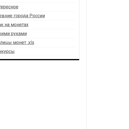
тересное
евние города России
к на монетах
оими руками
лицы монет .xls
нкурсы