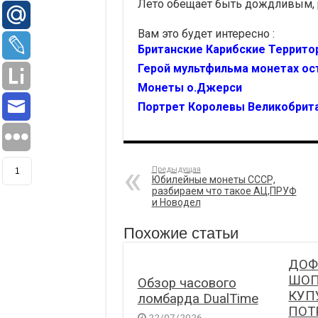
Лето обещает быть дождливым,
Вам это будет интересно :
Британские Карибские Террито
Герой мультфильма монетах ос
Монеты о.Джерси
Портрет Королевы Великобритан
Предыдущая
1
Юбилейные монеты СССР,
разбираем что такое АЦ,ПРУФ
и Новодел
Похожие статьи
ДОФ
ШОП
Обзор часового
КУП
ломбарда DualTime
ПОТ
22/07/2026