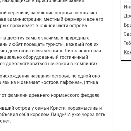
 находящихся в Бристольском заливе.
Ин
й переписи, население острова составляет
Др
лава администрации, местный фермер и все его
Бра
орых проживает в южной части острова.
Св
ит в десятку самых значимых природных
Таб
ень любят посещать туристы, каждый год их
лько десятков тысяч человек. Лишь некоторая
Ко
специально оборудованный гостиничный
ся довольствоваться ночевкой в кемпингах.
оисхождения названия острова, по одной оно
 языка и означает «остров паффина», (птица
т от фамилии древнего норманского феодала
пивший остров у семьи Кристи, поразмыслив и
 объявил себя королем Ланди! И уже через пять
онет.