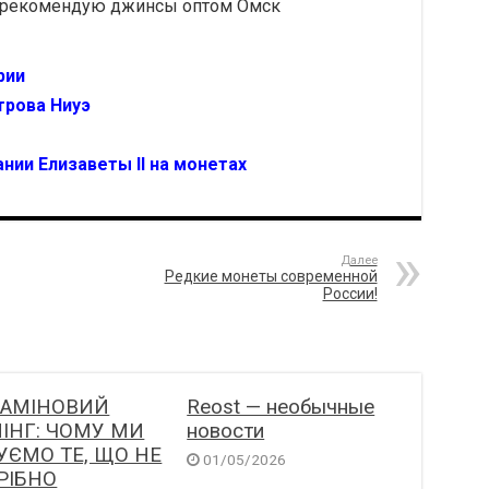
 рекомендую джинсы оптом Омск
рии
трова Ниуэ
ии Елизаветы II на монетах
Далее
Редкие монеты современной
России!
АМІНОВИЙ
Reost — необычные
ІНГ: ЧОМУ МИ
новости
УЄМО ТЕ, ЩО НЕ
01/05/2026
РІБНО