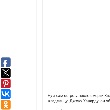
Ну а сам остров, после смерти Х
владельцу, Джеку Хаварду, он о