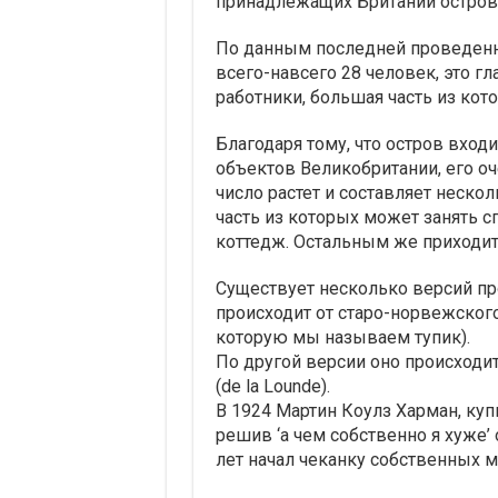
принадлежащих Британии остров,
По данным последней проведенно
всего-навсего 28 человек, это г
работники, большая часть из кот
Благодаря тому, что остров вход
объектов Великобритании, его оч
число растет и составляет неско
часть из которых может занять 
коттедж. Остальным же приходит
Существует несколько версий пр
происходит от старо-норвежского
которую мы называем тупик).
По другой версии оно происходи
(de la Lounde).
В 1924 Мартин Коулз Харман, ку
решив ‘а чем собственно я хуже’
лет начал чеканку собственных м