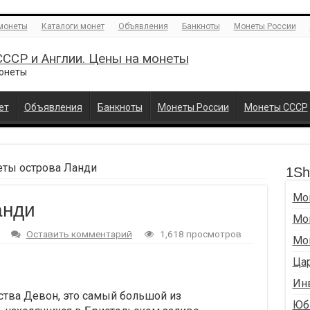
монеты
Каталоги монет
Объявления
Банкноты
Монеты России
ССР и Англии. Цены на монеты
монеты
ет
Объявления
Банкноты
Монеты России
Монеты СССР
ты острова Ланди
1Shi
Мо
анди
Мо
Оставить комментарий
1,618 просмотров
Мо
Ца
Ин
фства Девон, это самый большой из
Юб