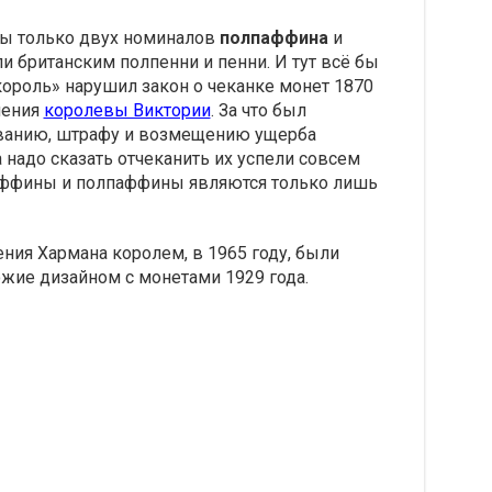
ты только двух номиналов
полпаффина
и
и британским полпенни и пенни. И тут всё бы
король» нарушил закон о чеканке монет 1870
ления
королевы Виктории
. За что был
ванию, штрафу и возмещению ущерба
а надо сказать отчеканить их успели совсем
паффины и полпаффины являются только лишь
ния Хармана королем, в 1965 году, были
ие дизайном с монетами 1929 года.