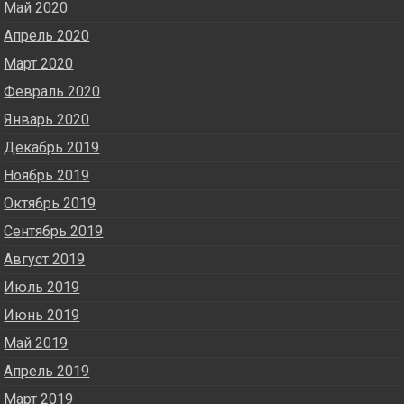
Май 2020
Апрель 2020
Март 2020
Февраль 2020
Январь 2020
Декабрь 2019
Ноябрь 2019
Октябрь 2019
Сентябрь 2019
Август 2019
Июль 2019
Июнь 2019
Май 2019
Апрель 2019
Март 2019