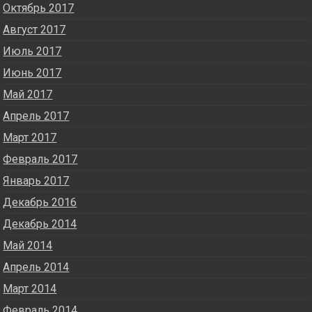
Октябрь 2017
Август 2017
Июль 2017
Июнь 2017
Май 2017
Апрель 2017
Март 2017
Февраль 2017
Январь 2017
Декабрь 2016
Декабрь 2014
Май 2014
Апрель 2014
Март 2014
Февраль 2014