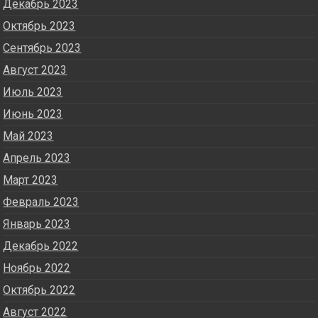
Декабрь 2023
Октябрь 2023
Сентябрь 2023
Август 2023
Июль 2023
Июнь 2023
Май 2023
Апрель 2023
Март 2023
Февраль 2023
Январь 2023
Декабрь 2022
Ноябрь 2022
Октябрь 2022
Август 2022