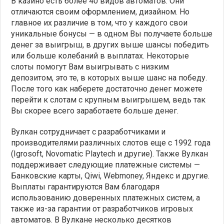
В казино есть более 40 видов автоматов. Они
отличаются своим оформлением, дизайном. Но
главное их различие в том, что у каждого свои
уникальные бонусы — в одном Вы получаете больше
денег за выигрыш, в других выше шансы победить
или больше колебаний в выплатах. Некоторые
слоты помогут Вам выигрывать с низким
депозитом, это те, в которых выше шанс на победу.
После того как наберете достаточно денег можете
перейти к слотам с крупным выигрышем, ведь так
Вы скорее всего заработаете больше денег.
Вулкан сотрудничает с разработчиками и
производителями различных слотов еще с 1992 года
(Igrosoft, Novomatic Playtech и другие). Также Вулкан
поддерживает следующие платежные системы —
Банковские карты, Qiwi, Webmoney, Яндекс и другие.
Выплаты гарантируются Вам благодаря
использованию доверенных платежных систем, а
также из-за гарантии от разработчиков игровых
автоматов. В Вулкане несколько десятков