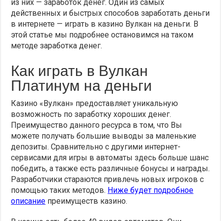
из них — заработок денег. Один из самых
действенных и быстрых способов заработать деньги
в интернете — играть в казино Вулкан на деньги. В
этой статье мы подробнее остановимся на таком
методе заработка денег.
Как играть в Вулкан
Платинум на деньги
Казино «Вулкан» предоставляет уникальную
возможность по заработку хороших денег.
Преимущество данного ресурса в том, что Вы
можете получать большие выводы за маленькие
депозиты. Сравнительно с другими интернет-
сервисами для игры в автоматы здесь больше шанс
победить, а также есть различные бонусы и награды.
Разработчики стараются привлечь новых игроков с
помощью таких методов.
Ниже будет подробное
описание
преимуществ казино.