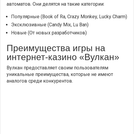
автоматов. Они делятся на такие категории:
Популярные (Book of Ra, Crazy Monkey, Lucky Charm)
Эксклюзивные (Candy Mix, Lu Ban)
Новые (От новых разработчиков)
Преимущества игры на
интернет-казино «Вулкан»
Вулкан предоставляет своим пользователям
уникальные преимущества, которые не имеют
аналогов среди конкурентов.