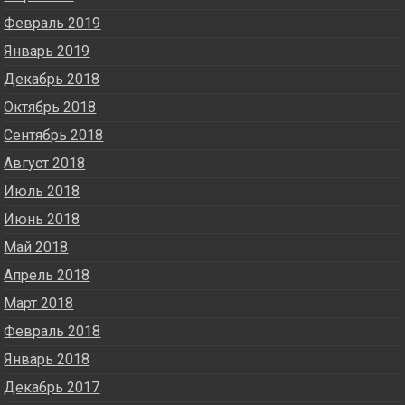
Февраль 2019
Январь 2019
Декабрь 2018
Октябрь 2018
Сентябрь 2018
Август 2018
Июль 2018
Июнь 2018
Май 2018
Апрель 2018
Март 2018
Февраль 2018
Январь 2018
Декабрь 2017