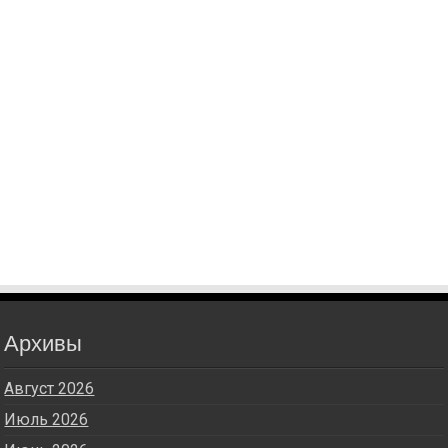
Архивы
Август 2026
Июль 2026