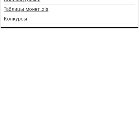
Таблицы монет .xls
Конкурсы